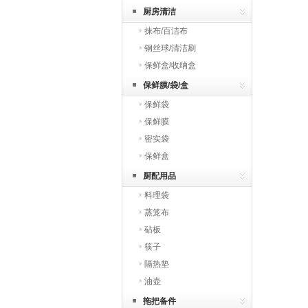
厨房清洁
抹布/百洁布
钢丝球/清洁刷
保鲜盒/收纳盒
保鲜膜/袋/盒
保鲜袋
保鲜膜
密实袋
保鲜盒
厨配用品
料理袋
蒸笼布
砧板
筷子
隔热垫
油壶
拖把备件