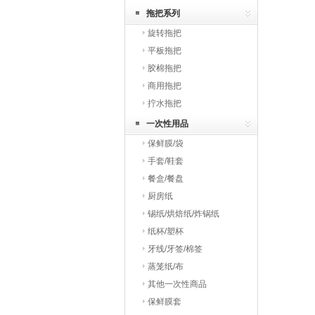
拖把系列
旋转拖把
平板拖把
胶棉拖把
商用拖把
拧水拖把
一次性用品
保鲜膜/袋
手套/鞋套
餐盒/餐盘
厨房纸
锡纸/烘焙纸/炸锅纸
纸杯/塑杯
牙线/牙签/棉签
蒸笼纸/布
其他一次性商品
保鲜膜套