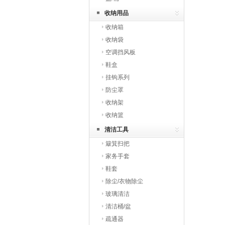
收纳用品
收纳箱
收纳袋
空调挡风板
鞋盒
挂钩系列
防尘罩
收纳架
收纳篮
清洁工具
簸箕扫把
家务手套
鞋套
除尘/衣物除尘
玻璃清洁
清洁桶/盆
疏通器