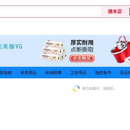
圾袋桶
厨房用品
收纳晾晒
卫浴用品
拖把备件
新品
努力加载中，请稍后...