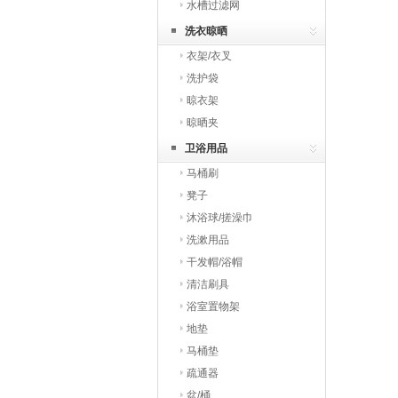
水槽过滤网
洗衣晾晒
衣架/衣叉
洗护袋
晾衣架
晾晒夹
卫浴用品
马桶刷
凳子
沐浴球/搓澡巾
洗漱用品
干发帽/浴帽
清洁刷具
浴室置物架
地垫
马桶垫
疏通器
盆/桶