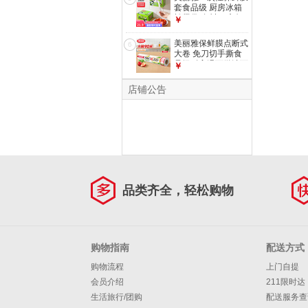
只
套食品级 厨房冰箱
松紧袋 自封口碗盘
￥
防尘罩保险膜罩
【盒装】一次性保鲜
美丽雅保鲜膜点断式
6
罩 200只 均码
大卷 免刀切手撕食
品级耐高温可微波可
￥
冰箱冷藏家用 【大
号】卷装-30厘米
店铺公告
*90米
品类齐全，轻松购物
购物指南
配送方式
购物流程
上门自提
会员介绍
211限时达
生活旅行/团购
配送服务查