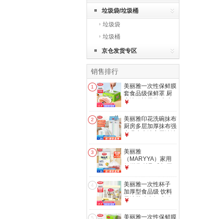
垃圾袋/垃圾桶
垃圾袋
垃圾桶
京仓发货专区
销售排行
美丽雅一次性保鲜膜
1
套食品级保鲜罩 厨
房冰箱松紧袋 大小
￥
通用保险膜套 【盒
装】一次性保鲜罩
美丽雅印花洗碗抹布
2
*100只
厨房多层加厚抹布强
力吸水去油家用清洁
￥
抹布巾 厚实清洁抹
布28*28cm*2【共
美丽雅
3
20片】
（MARYYA）家用
保鲜袋 抽取式加厚
￥
PE塑料袋 可微波炉
冷冻收纳袋 【背心
美丽雅一次性杯子
4
式】140只
加厚型食品级 饮料
30*25cm 加厚耐用
果汁茶叶水杯 办公
￥
食品袋
商务家用纸杯 【乐
惠纸杯】210ml*100
美丽雅一次性保鲜膜
5