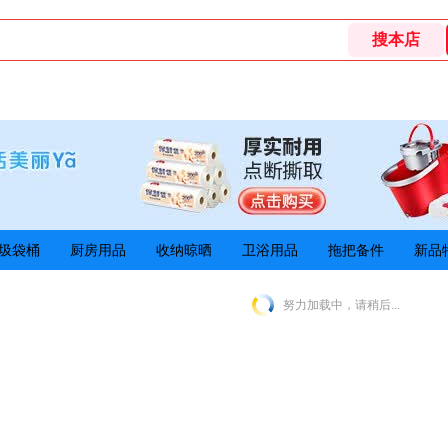
圾袋桶
厨房用品
收纳晾晒
卫浴用品
拖把备件
新品
努力加载中，请稍后...