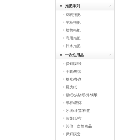
拖把系列
旋转拖把
平板拖把
胶棉拖把
商用拖把
拧水拖把
一次性用品
保鲜膜/袋
手套/鞋套
餐盒/餐盘
厨房纸
锡纸/烘焙纸/炸锅纸
纸杯/塑杯
牙线/牙签/棉签
蒸笼纸/布
其他一次性商品
保鲜膜套