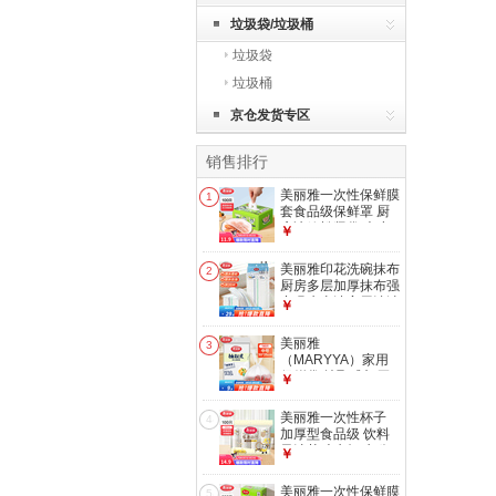
垃圾袋/垃圾桶
垃圾袋
垃圾桶
京仓发货专区
销售排行
美丽雅一次性保鲜膜
1
套食品级保鲜罩 厨
房冰箱松紧袋 大小
￥
通用保险膜套 【盒
装】一次性保鲜罩
美丽雅印花洗碗抹布
2
*100只
厨房多层加厚抹布强
力吸水去油家用清洁
￥
抹布巾 厚实清洁抹
布28*28cm*2【共
美丽雅
3
20片】
（MARYYA）家用
保鲜袋 抽取式加厚
￥
PE塑料袋 可微波炉
冷冻收纳袋 【背心
美丽雅一次性杯子
4
式】140只
加厚型食品级 饮料
30*25cm 加厚耐用
果汁茶叶水杯 办公
￥
食品袋
商务家用纸杯 【乐
惠纸杯】210ml*100
美丽雅一次性保鲜膜
5