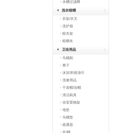
水槽过滤网
洗衣晾晒
衣架/衣叉
洗护袋
晾衣架
晾晒夹
卫浴用品
马桶刷
凳子
沐浴球/搓澡巾
洗漱用品
干发帽/浴帽
清洁刷具
浴室置物架
地垫
马桶垫
疏通器
盆/桶