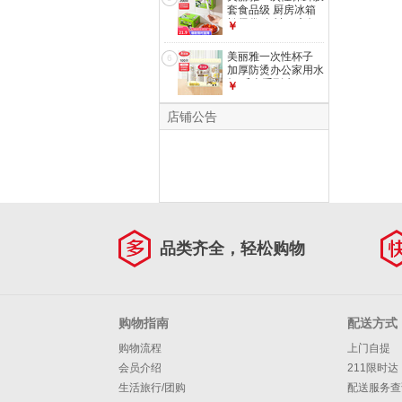
只
套食品级 厨房冰箱
松紧袋 自封口碗盘
￥
防尘罩保险膜罩
【盒装】一次性保鲜
美丽雅一次性杯子
6
罩 200只 均码
加厚防烫办公家用水
杯 乐惠系列水
￥
杯-100只-210ML
店铺公告
品类齐全，轻松购物
购物指南
配送方式
购物流程
上门自提
会员介绍
211限时达
生活旅行/团购
配送服务查