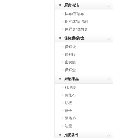
厨房清洁
抹布/百洁布
钢丝球/清洁刷
保鲜盒/收纳盒
保鲜膜/袋/盒
保鲜袋
保鲜膜
密实袋
保鲜盒
厨配用品
料理袋
蒸笼布
砧板
筷子
隔热垫
油壶
拖把备件