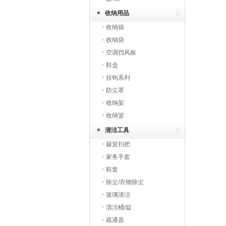
收纳用品
收纳箱
收纳袋
空调挡风板
鞋盒
挂钩系列
防尘罩
收纳架
收纳篮
清洁工具
簸箕扫把
家务手套
鞋套
除尘/衣物除尘
玻璃清洁
清洁桶/盆
疏通器